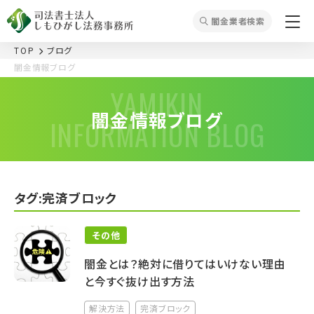
闇⾦業者検索
TOP
ブログ
闇金情報ブログ
YAMIKIN
闇金情報ブログ
INFORMATION BLOG
タグ:完済ブロック
その他
闇金とは？絶対に借りてはいけない理由
と今すぐ抜け出す方法
解決方法
完済ブロック