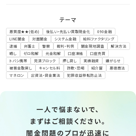
テーマ
悪質度★★(低め)
後払い・先払い買取現金化
090金融
LINE闇金
対面闇金
システム金融
給料ファクタリング
逮捕
弁護士
警察
裁判・判例
闇金現地調査
解決方法
晒し
ゼロ和解
元金和解
口座凍結
口座売買
トバシ携帯
完済ブロック
押し貸し
実績融資
嫌がらせ
被害金取戻し
キャンセル料
詐欺・恐喝
紹介屋
悪徳商法
マネロン
出資法・貸金業法
犯罪収益移転防止法
一人で悩まないで、
まずはご相談ください。
闇金問題のプロが迅速に