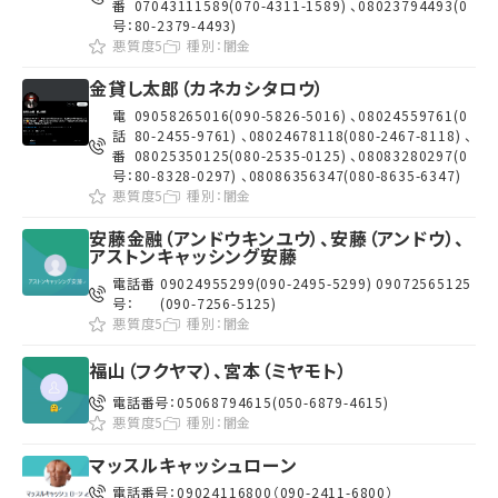
番
07043111589(070-4311-1589) 、08023794493(0
号：
80-2379-4493)
悪質度5
種別：
闇金
金貸し太郎（カネカシタロウ）
電
09058265016(090-5826-5016) 、08024559761(0
話
80-2455-9761) 、08024678118(080-2467-8118) 、
番
08025350125(080-2535-0125) 、08083280297(0
号：
80-8328-0297) 、08086356347(080-8635-6347)
悪質度5
種別：
闇金
安藤金融（アンドウキンユウ）、安藤（アンドウ）、
アストンキャッシング安藤
電話番
09024955299(090-2495-5299) 09072565125
号：
(090-7256-5125)
悪質度5
種別：
闇金
福山（フクヤマ）、宮本（ミヤモト）
電話番号：
05068794615(050-6879-4615)
悪質度5
種別：
闇金
マッスルキャッシュローン
電話番号：
09024116800（090-2411-6800）