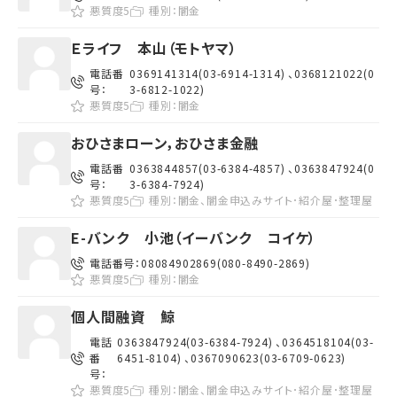
悪質度5
種別：
闇金
Ｅライフ 本山（モトヤマ）
電話番
0369141314(03-6914-1314) 、0368121022(0
号：
3-6812-1022)
悪質度5
種別：
闇金
おひさまローン，おひさま金融
電話番
0363844857(03-6384-4857) 、0363847924(0
号：
3-6384-7924)
悪質度5
種別：
闇金、闇金申込みサイト･紹介屋･整理屋
E-バンク 小池（イーバンク コイケ）
電話番号：
08084902869(080-8490-2869)
悪質度5
種別：
闇金
個人間融資 鯨
電話
0363847924(03-6384-7924) 、0364518104(03-
番
6451-8104) 、0367090623(03-6709-0623)
号：
悪質度5
種別：
闇金、闇金申込みサイト･紹介屋･整理屋