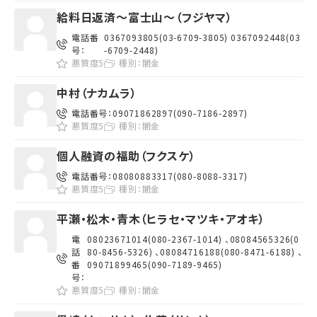
給料日返済～富士山～（フジヤマ）
電話番
0367093805(03-6709-3805) 0367092448(03
号：
-6709-2448)
悪質度5
種別：
闇金
中村（ナカムラ）
電話番号：
09071862897(090-7186-2897)
悪質度5
種別：
闇金
個人融資の福助（フクスケ）
電話番号：
08080883317(080-8088-3317)
悪質度5
種別：
闇金
平瀬・松木・青木（ヒラセ・マツキ・アオキ）
電
08023671014(080-2367-1014) 、08084565326(0
話
80-8456-5326) 、08084716188(080-8471-6188) 、
番
09071899465(090-7189-9465)
号：
悪質度5
種別：
闇金