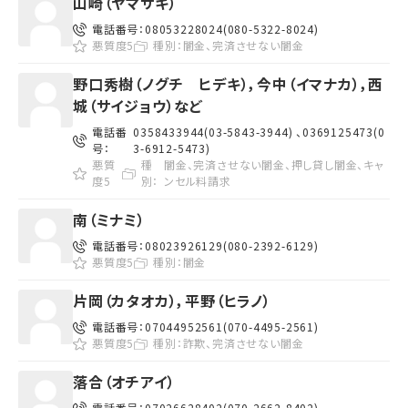
山崎（ヤマサキ）
電話番号：
08053228024(080-5322-8024)
悪質度5
種別：
闇金、完済させない闇金
野口秀樹（ノグチ ヒデキ），今中（イマナカ），西
城（サイジョウ）など
電話番
0358433944(03-5843-3944) 、0369125473(0
号：
3-6912-5473)
悪質
種
闇金、完済させない闇金、押し貸し闇金、キャ
度5
別：
ンセル料請求
南（ミナミ）
電話番号：
08023926129(080-2392-6129)
悪質度5
種別：
闇金
片岡（カタオカ），平野（ヒラノ）
電話番号：
07044952561(070-4495-2561)
悪質度5
種別：
詐欺、完済させない闇金
落合（オチアイ）
電話番号：
07026628402(070-2662-8402)