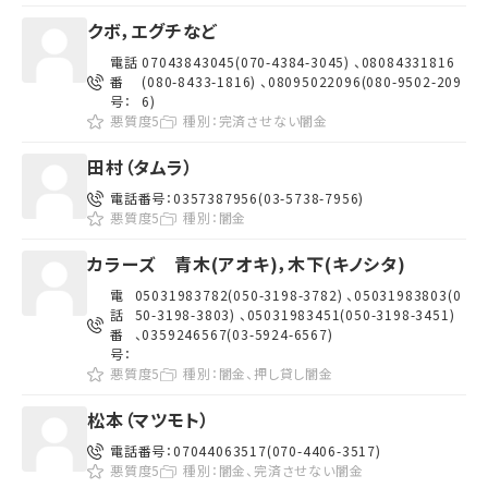
クボ，エグチなど
電話
07043843045(070-4384-3045) 、08084331816
番
(080-8433-1816) 、08095022096(080-9502-209
号：
6)
悪質度5
種別：
完済させない闇金
田村（タムラ）
電話番号：
0357387956(03-5738-7956)
悪質度5
種別：
闇金
カラーズ 青木(アオキ)，木下(キノシタ)
電
05031983782(050-3198-3782) 、05031983803(0
話
50-3198-3803) 、05031983451(050-3198-3451)
番
、0359246567(03-5924-6567)
号：
悪質度5
種別：
闇金、押し貸し闇金
松本（マツモト）
電話番号：
07044063517(070-4406-3517)
悪質度5
種別：
闇金、完済させない闇金