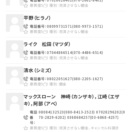
悪質度5
種別：
完済させない闇金
平野（ヒラノ）
電話番号：
08099731571(080-9973-1571)
悪質度5
種別：
完済させない闇金
ライク 松田（マツダ）
電話番号：
07044866514(070-4486-6514)
悪質度5
種別：
完済させない闇金
清水（シミズ）
電話番号：
08022051627(080-2205-1627)
悪質度5
種別：
闇金
マックスローン 神崎（カンザキ），江崎（エザ
キ），阿部（アベ）
電話
08084132523(080-8413-2523) 07028296202(0
番
70-2829-6202) 0368684257(03-6868-4257)
号：
悪質度5
種別：
完済させない闇金、キャンセル料請求