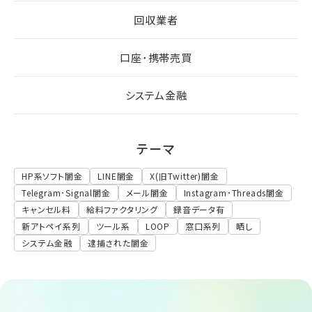
回収業者
口座･携帯売買
システム金融
テーマ
HP系ソフト闇金
LINE闇金
X(旧Twitter)闇金
Telegram･Signal闇金
メール闇金
Instagram･Threads闇金
キャンセル料
給料ファクタリング
録音データ有
新アトペイ系列
ツール系
LOOP
窓口系列
晒し
システム金融
逮捕された闇金