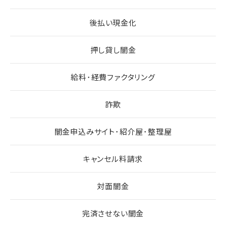
後払い現金化
押し貸し闇金
給料･経費ファクタリング
詐欺
闇金申込みサイト･紹介屋･整理屋
キャンセル料請求
対面闇金
完済させない闇金