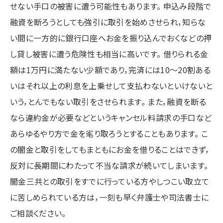
せない手口の被害に遭う可能性もあります。 申込み段階で
融資を断ろうとしても強引に取引を始めさせられ，知らな
い間に一方的に銀行口座へお金を振り込んでおくなどの押
し貸し被害に遭う危険性も相当に高いです。 借りられる金
額は1万円に満たない少額であり，完済には10～20割ある
いはそれ以上の利息を上乗せして支払わないといけないと
いう，とんでもない取引をさせられます。 また，融資を断る
なら違約金が必要などというキャンセル料請求の手口など
あらゆるやり方で金を毟り取ろうとすることもあります。 こ
の闇金と取引をしてもまともにお金を借りることはできず，
反対に長期間にわたって不当な請求が続いてしまいます。
闇金三共との取引をすでに行っている方やしつこい取立て
に苦しめられている方は，一刻も早く弁護士や司法書士に
ご相談ください。