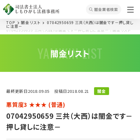
闇⾦業者検索
TOP
闇⾦リスト
07042950659 三共（大西）は闇金です－押し貸し
に注意－
07042950659 三共（大西）は闇金です－押し貸しに注意－｜闇⾦リスト
YAMIKIN LIST
闇⾦リスト
最終更新⽇2018.09.05
投稿⽇2018.08.21
闇金
悪質度3 ★★★ (普通)
07042950659 三共（大西）は闇金です－
押し貸しに注意－