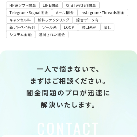
HP系ソフト闇金
LINE闇金
X(旧Twitter)闇金
Telegram･Signal闇金
メール闇金
Instagram･Threads闇金
キャンセル料
給料ファクタリング
録音データ有
新アトペイ系列
ツール系
LOOP
窓口系列
晒し
システム金融
逮捕された闇金
一人で悩まないで、
まずはご相談ください。
闇金問題のプロが迅速に
解決いたします。