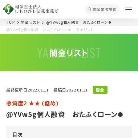
闇⾦業者検索
TOP
闇⾦リスト
@YVw5g個人融資 おたふくローン🍀
@YVw5g個人融資 おたふくローン🍀｜闇⾦リスト
YAMIKIN LIST
闇⾦リスト
最終更新⽇2022.01.11
投稿⽇2022.01.11
闇金
悪質度2 ★★ (低め)
@YVw5g個人融資 おたふくローン🍀
目次