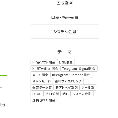
回収業者
口座･携帯売買
システム金融
テーマ
HP系ソフト闇金
LINE闇金
X(旧Twitter)闇金
Telegram･Signal闇金
メール闇金
Instagram･Threads闇金
キャンセル料
給料ファクタリング
。
録音データ有
新アトペイ系列
ツール系
LOOP
窓口系列
晒し
システム金融
逮捕された闇金
相当