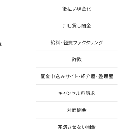
後払い現金化
押し貸し闇金
給料･経費ファクタリング
な
詐欺
闇金申込みサイト･紹介屋･整理屋
キャンセル料請求
対面闇金
完済させない闇金