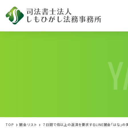
Y
闇金被害で
お困りの方へ
TOP
闇⾦リスト
７日間で倍以上の返済を要求するLINE闇金「はな」の