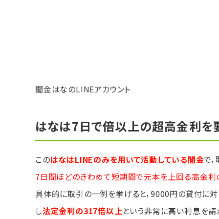
闇金はなのLINEアカウント
はなは7日で倍以上の超高金利を
この
はなはLINEのみを用いて活動している闇金
で
7日間ほどのきわめて短期間で元本を上回る高金利
具体的に取引の一例を挙げると，9000円の貸付に対
し
法定金利の317倍以上
という非常に高い利息を請