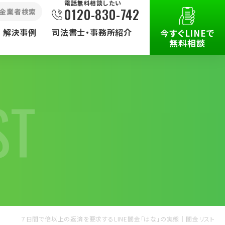
電話無料相談したい
0120-830-742
⾦業者検索
解決事例
司法書士・事務所紹介
今すぐLINEで
無料相談
ST
被害で
その他の
取扱業務
７日間で倍以上の返済を要求するLINE闇金「はな」の実態｜闇⾦リスト