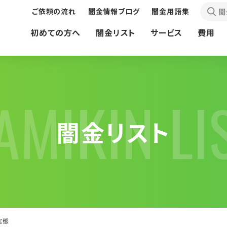
ご依頼の流れ
闇金情報ブログ
闇金用語集
闇
初めての方へ
闇金リスト
サービス
費用
AMIKIN LI
闇⾦リスト
債務問題で
先払い買取現金化業者の
お困りの方へ
お困りの方へ
実態