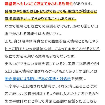
連絡先へもしつこく取立てをされる危険性
があります。
普段のやり取りはLINEだけであっても、取立てが始まると
直接電話をかけてきたりすることもあります。
なので職場にも取立ての電話をかけられ、かなり厳しい口
調で脅される可能性は大きいです。
また、身分証や顔写真などの画像を個人情報とともにネッ
ト上に晒すといった陰湿な脅しによって金を払わせるという
取立て方法を用いる業者も少なくないです。
支払いができないまま放置していると、実際に掲示板やSN
S上に個人情報が晒されるケースもよくあります（詳しくは
闇金業者による晒し行為の実態と対処法
を参照）。
一度ネット上に晒された情報は、それを消し去ることは大
変に厳しく、投稿を削除するよう申し入れたところでそのた
めの手数料などと称して非常に高額な金銭をだまし取ら