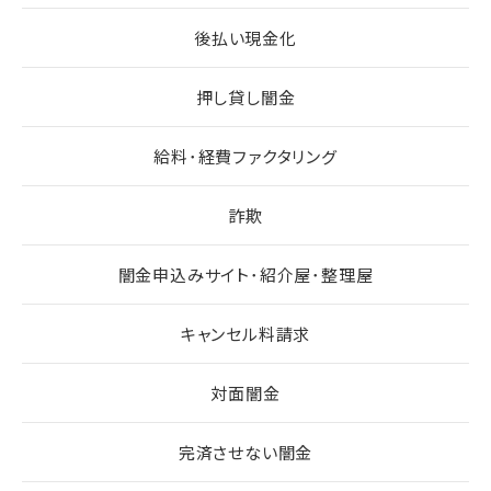
後払い現金化
押し貸し闇金
給料･経費ファクタリング
詐欺
闇金申込みサイト･紹介屋･整理屋
キャンセル料請求
対面闇金
完済させない闇金