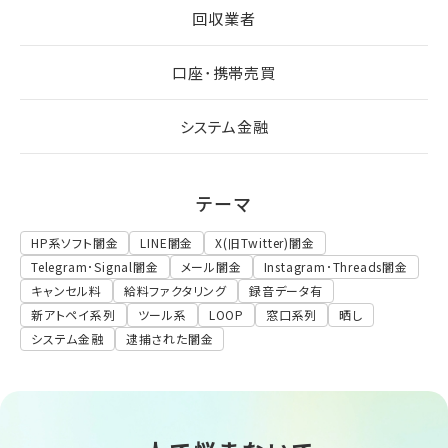
回収業者
口座･携帯売買
システム金融
テーマ
HP系ソフト闇金
LINE闇金
X(旧Twitter)闇金
Telegram･Signal闇金
メール闇金
Instagram･Threads闇金
キャンセル料
給料ファクタリング
録音データ有
新アトペイ系列
ツール系
LOOP
窓口系列
晒し
システム金融
逮捕された闇金