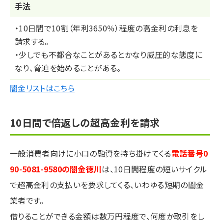
⼿法
・10日間で10割（年利3650％）程度の高金利の利息を
請求する。
・少しでも不都合なことがあるとかなり威圧的な態度に
なり、脅迫を始めることがある。
闇金リストはこちら
10日間で倍返しの超高金利を請求
一般消費者向けに小口の融資を持ち掛けてくる
電話番号0
90-5081-9580の闇金徳川
は、10日間程度の短いサイクル
で超高金利の支払いを要求してくる、いわゆる短期の闇金
業者です。
借りることができる金額は数万円程度で、何度か取引をし