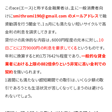
このace(エース)と称する金融業者は、主に一般消費者向
けに
smithromi190@gmail.com のメールアドレス
で融
資勧誘を行う闇金で、1ヵ月にも満たない短いサイクルで高
金利の利息を請求してきます。
貸付けの具体的な内容は、6000円程度の元本に対し、
10
日ごとに2万9000円の利息を要求してくる
というものです。
年利に換算すると約1万7642％程度であり、
一般的な貸金
業者における上限の882倍余りという非常に高い金利での
契約
を強いられます。
1週間にも満たない超短期間での取引は、いくら少額の取
引であろうとも生活状況が苦しくなってしまうのは避けら
れないでしょう。