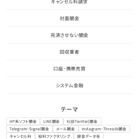
キャンセル料請求
対面闇金
完済させない闇金
回収業者
口座･携帯売買
システム金融
テーマ
HP系ソフト闇金
LINE闇金
X(旧Twitter)闇金
Telegram･Signal闇金
メール闇金
Instagram･Threads闇金
キャンセル料
給料ファクタリング
録音データ有