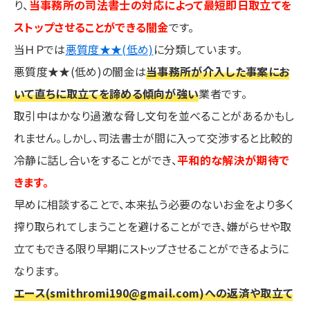
り、
当事務所の司法書士の対応によって最短即日取立てを
ストップさせることができる闇金
です。
当ＨＰでは
悪質度★★(低め)
に分類しています。
悪質度★★(低め)の闇金は
当事務所が介入した事案にお
いて直ちに取立てを諦める傾向が強い
業者です。
取引中はかなり過激な脅し文句を並べることがあるかもし
れません。しかし、司法書士が間に入って交渉すると比較的
冷静に話し合いをすることができ、
平和的な解決が期待で
きます。
早めに相談することで、本来払う必要のないお金をより多く
搾り取られてしまうことを避けることができ、嫌がらせや取
立てもできる限り早期にストップさせることができるように
なります。
エース(smithromi190@gmail.com)への返済や取立て