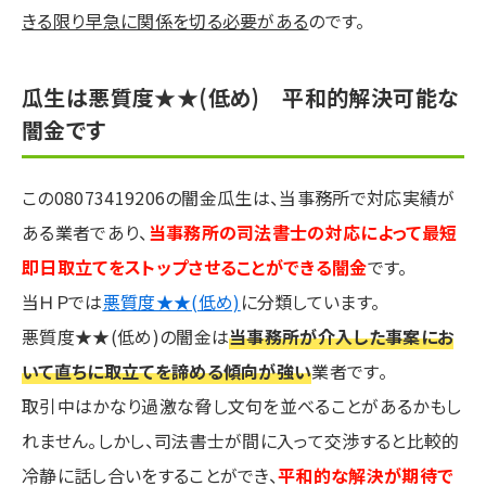
きる限り早急に関係を切る必要がある
のです。
瓜生は悪質度★★(低め) 平和的解決可能な
闇金です
この08073419206の闇金瓜生は、当事務所で対応実績が
ある業者であり、
当事務所の司法書士の対応によって最短
即日取立てをストップさせることができる闇金
です。
当ＨＰでは
悪質度★★(低め)
に分類しています。
悪質度★★(低め)の闇金は
当事務所が介入した事案にお
いて直ちに取立てを諦める傾向が強い
業者です。
取引中はかなり過激な脅し文句を並べることがあるかもし
れません。しかし、司法書士が間に入って交渉すると比較的
冷静に話し合いをすることができ、
平和的な解決が期待で