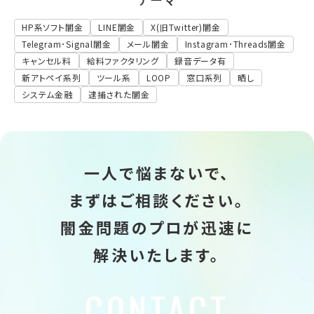
HP系ソフト闇金
LINE闇金
X(旧Twitter)闇金
Telegram･Signal闇金
メール闇金
Instagram･Threads闇金
キャンセル料
給料ファクタリング
録音データ有
新アトペイ系列
ツール系
LOOP
窓口系列
晒し
システム金融
逮捕された闇金
一人で悩まないで、
まずはご相談ください。
闇金問題のプロが迅速に
解決いたします。