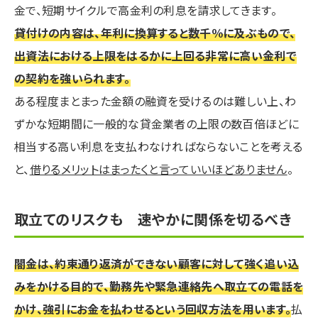
金で、短期サイクルで高金利の利息を請求してきます。
貸付けの内容は、年利に換算すると数千％に及ぶもので、
出資法における上限をはるかに上回る非常に高い金利で
の契約を強いられます。
ある程度まとまった金額の融資を受けるのは難しい上、わ
ずかな短期間に一般的な貸金業者の上限の数百倍ほどに
相当する高い利息を支払わなければならないことを考える
と、
借りるメリットはまったくと言っていいほどありません
。
取立てのリスクも 速やかに関係を切るべき
闇金は、約束通り返済ができない顧客に対して強く追い込
みをかける目的で、勤務先や緊急連絡先へ取立ての電話を
かけ、強引にお金を払わせるという回収方法を用います。
払