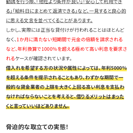
勧誘を行う際、「他社より条件が良い」「安心して利用でき
る」「給料日にまとめて返済できる」など、一見すると良心的
に思える文言を並べてくることがあります。
しかし、実際には正当な貸付けが行われることはほとんど
なく、
1か月に満たない短期間で元金の倍額を請求される
など、年利換算で1000％を超える極めて高い利息を要求さ
れる
ケースが確認されています。
借入れを希望する方の状況や属性によっては、年利5000％
を超える条件を提示されることもあり、わずかな期間で一
般的な貸金業者の上限を大きく上回る高い利息を支払わ
なければならないことを考えると、
借りるメリットはまった
くと言っていいほどありません
。
脅迫的な取立ての実態！