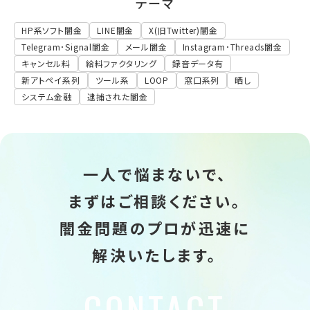
テーマ
HP系ソフト闇金
LINE闇金
X(旧Twitter)闇金
Telegram･Signal闇金
メール闇金
Instagram･Threads闇金
キャンセル料
給料ファクタリング
録音データ有
新アトペイ系列
ツール系
LOOP
窓口系列
晒し
システム金融
逮捕された闇金
一人で悩まないで、
まずはご相談ください。
闇金問題のプロが迅速に
解決いたします。