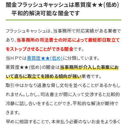
闇金フラッシュキャッシュは悪質度★★(低め)
平和的解決可能な闇金です
フラッシュキャッシュは、当事務所で対応実績がある業者で
あり、
当事務所の司法書士の対応によって最短即日取立て
をストップさせることができる闇金
です。
当ＨＰでは
悪質度★★(低め)
に分類しています。
悪質度★★(低め)の闇金は
当事務所が介入した事案にお
いて直ちに取立てを諦める傾向が強い
業者です。
取引中はかなり過激な脅し文句を並べることがあるかもし
れません。しかし、司法書士が間に入って交渉すると比較的
冷静に話し合いをすることができ、平和的な解決が期待で
きます。
早めに相談することで、本来払う必要のないお金をより多く