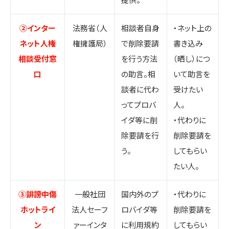
②インター
法務省（人
相談者自身
・ネット上の
ネット人権
権擁護局）
で削除要請
書き込み
相談受付窓
を行う方法
（晒し）につ
口
の助言。相
いて助言を
談者に代わ
受けたい
ってプロバ
人。
イダ等に削
・代わりに
除要請を行
削除要請を
う。
してもらい
たい人。
③誹謗中傷
一般社団
国内外のプ
・代わりに
ホットライ
法人セーフ
ロバイダ等
削除要請を
ン
ァーインタ
に利用規約
してもらい