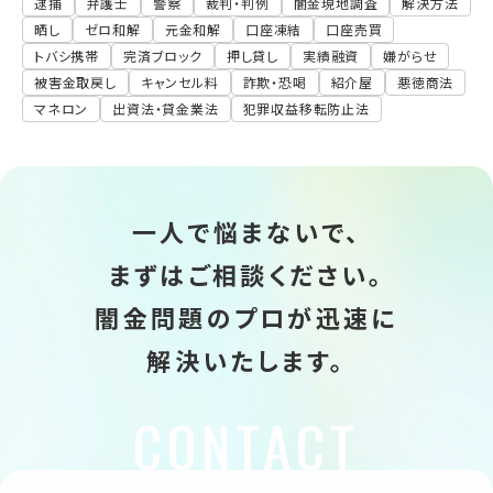
逮捕
弁護士
警察
裁判・判例
闇金現地調査
解決方法
晒し
ゼロ和解
元金和解
口座凍結
口座売買
トバシ携帯
完済ブロック
押し貸し
実績融資
嫌がらせ
被害金取戻し
キャンセル料
詐欺・恐喝
紹介屋
悪徳商法
マネロン
出資法・貸金業法
犯罪収益移転防止法
一人で悩まないで、
まずはご相談ください。
闇金問題のプロが迅速に
解決いたします。