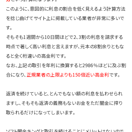
このように、意図的に利息の割合を低く見えるよう計算方法
を捻じ曲げてサイト上に掲載している業者が非常に多いで
す。
そもそも1週間から10日間ほどで2、3割の利息を請求する
時点で著しく高い利息と言えますが、元本の8割余りともな
ると全く桁違いの高金利です。
なお、上記の取引を年利に換算すると2986％ほどに及ぶ割
合になり、
正規業者の上限よりも150倍近い高金利
です。
返済を続けていると、とんでもない額の利息を払わせられ
ますし、そもそも返済の義務もないお金をただ闇金に搾り
取られるだけになってしまいます。
ソフト闇金キングと取引を続けることにメリットはない
ので、