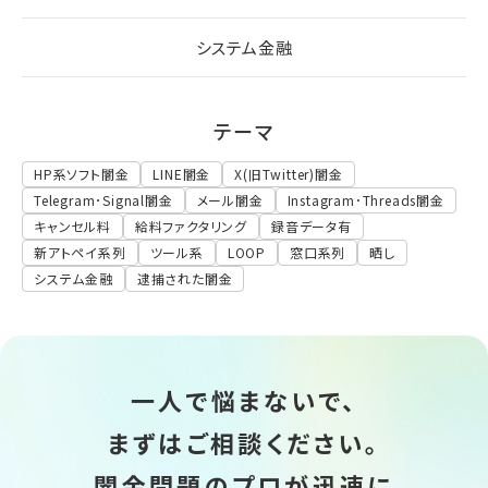
システム金融
テーマ
HP系ソフト闇金
LINE闇金
X(旧Twitter)闇金
Telegram･Signal闇金
メール闇金
Instagram･Threads闇金
キャンセル料
給料ファクタリング
録音データ有
新アトペイ系列
ツール系
LOOP
窓口系列
晒し
システム金融
逮捕された闇金
一人で悩まないで、
まずはご相談ください。
闇金問題のプロが迅速に