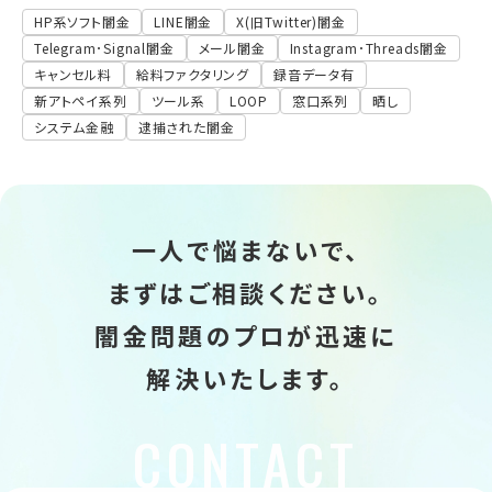
HP系ソフト闇金
LINE闇金
X(旧Twitter)闇金
Telegram･Signal闇金
メール闇金
Instagram･Threads闇金
キャンセル料
給料ファクタリング
録音データ有
新アトペイ系列
ツール系
LOOP
窓口系列
晒し
システム金融
逮捕された闇金
一人で悩まないで、
まずはご相談ください。
闇金問題のプロが迅速に
解決いたします。