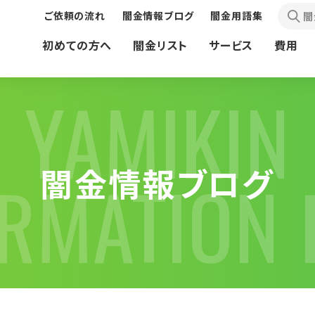
ご依頼の流れ
闇金情報ブログ
闇金用語集
闇
初めての方へ
闇金リスト
サービス
費用
YAMIKIN
闇金情報ブログ
ORMATION 
債務問題で
先払い買取現金化業者の
お困りの方へ
お困りの方へ