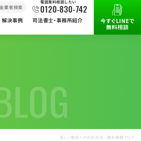
電話無料相談したい
0120-830-742
⾦業者検索
解決事例
司法書士・事務所紹介
今すぐLINEで
無料相談
BLOG
被害で
その他の
取扱業務
怪しい電話への対応方法｜闇金情報ブログ