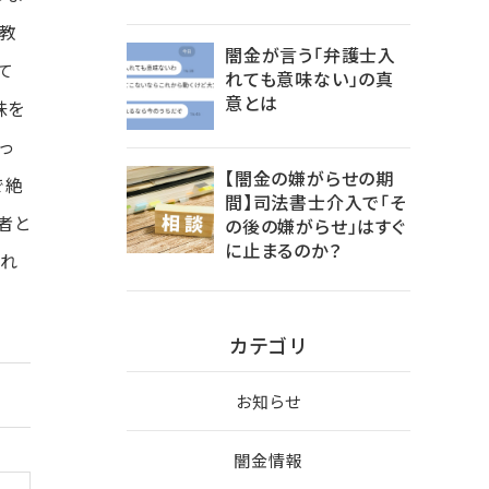
を教
闇金が言う「弁護士入
て
れても意味ない」の真
意とは
味を
っ
【闇金の嫌がらせの期
で絶
間】司法書士介入で「そ
者と
の後の嫌がらせ」はすぐ
に止まるのか？
けれ
カテゴリ
お知らせ
闇金情報