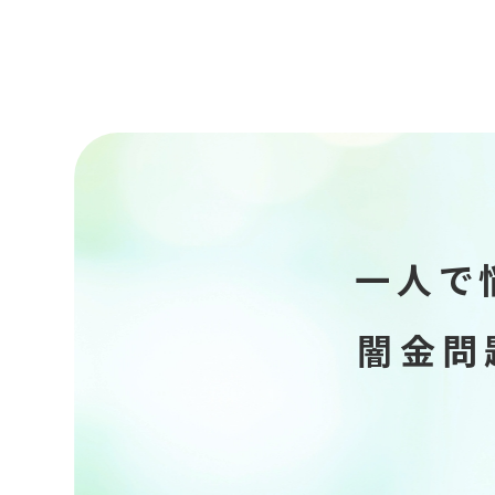
一人で
闇金問