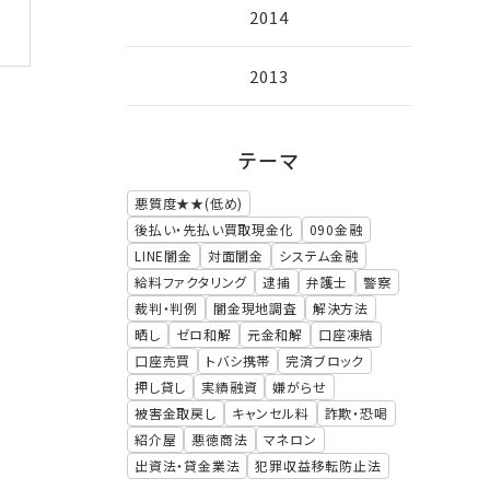
2014
2013
テーマ
悪質度★★(低め)
後払い・先払い買取現金化
090金融
LINE闇金
対面闇金
システム金融
給料ファクタリング
逮捕
弁護士
警察
裁判・判例
闇金現地調査
解決方法
晒し
ゼロ和解
元金和解
口座凍結
口座売買
トバシ携帯
完済ブロック
押し貸し
実績融資
嫌がらせ
被害金取戻し
キャンセル料
詐欺・恐喝
紹介屋
悪徳商法
マネロン
出資法・貸金業法
犯罪収益移転防止法