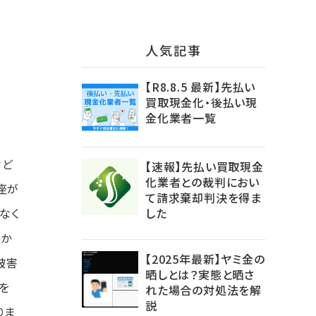
⼈気記事
【R8.8.5 最新】先払い
買取現金化・後払い現
金化業者一覧
など
【速報】先払い買取現金
化業者との裁判におい
座が
て請求棄却判決を得ま
なく
した
っか
【2025年最新】ヤミ金の
被害
晒しとは？実態と晒さ
を
れた場合の対処法を解
説
りま