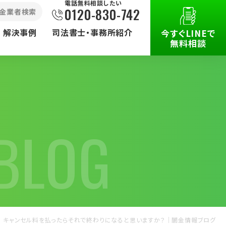
電話無料相談したい
0120-830-742
⾦業者検索
解決事例
司法書士・事務所紹介
今すぐLINEで
無料相談
BLOG
被害で
その他の
取扱業務
キャンセル料を払ったらそれで終わりになると思いますか？｜闇金情報ブログ