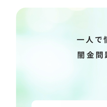
一人で
闇金問