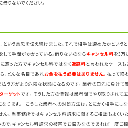
に借りないでください。
ん」という意思を伝え続けました。それで相手は諦めたかというと
備をして手間がかかっている。借りないのなら
キャンセル料
を3万
害に遭った方でキャンセル料ではなく
迷惑料
と言われたケースも
から，どんな名目であれ
お金を払う必要はありません。
払って終
を払う方がより危険な状態になるのです。 業者の口先に負けて
ターゲット
です。 そうした方の情報は業者間でやり取りされて
になります。 こうした業者への対処方法は，とにかく相手にし
ません。 当事務所ではキャンセル料請求に関するご相談もよくい
いので，キャンセル料請求の被害でお悩みなのであれば一度ご