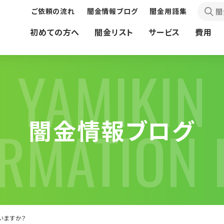
ご依頼の流れ
闇金情報ブログ
闇金用語集
闇
初めての方へ
闇金リスト
サービス
費用
YAMIKIN
闇金情報ブログ
ORMATION 
債務問題で
先払い買取現金化業者の
お困りの方へ
お困りの方へ
いますか？