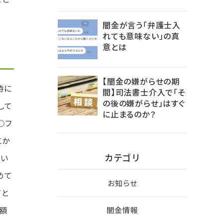
闇金が言う「弁護士入
れても意味ない」の真
意とは
【闇金の嫌がらせの期
時に
間】司法書士介入で「そ
の後の嫌がらせ」はすぐ
して
に止まるのか？
○フ
にか
カテゴリ
違い
めて
お知らせ
だと
額
闇金情報