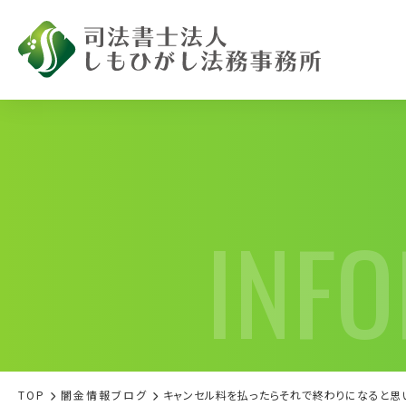
INF
闇金被害で
お困りの方へ
TOP
闇金情報ブログ
キャンセル料を払ったらそれで終わりになると思