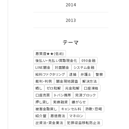
2014
2013
テーマ
悪質度★★(低め)
後払い・先払い買取現金化
090金融
LINE闇金
対面闇金
システム金融
給料ファクタリング
逮捕
弁護士
警察
裁判・判例
闇金現地調査
解決方法
晒し
ゼロ和解
元金和解
口座凍結
口座売買
トバシ携帯
完済ブロック
押し貸し
実績融資
嫌がらせ
被害金取戻し
キャンセル料
詐欺・恐喝
紹介屋
悪徳商法
マネロン
出資法・貸金業法
犯罪収益移転防止法