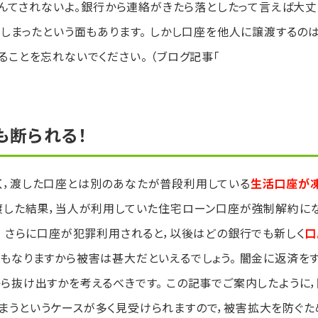
なんてされないよ。銀行から連絡がきたら落としたって言えば大
てしまったという面もあります。 しかし口座を他人に譲渡するの
ことを忘れないでください。 （ブログ記事「
も断られる！
く，渡した口座とは別のあなたが普段利用している
生活口座が
渡した結果，当人が利用していた住宅ローン口座が強制解約に
。 さらに口座が犯罪利用されると，以後はどの銀行でも新しく
口
もなりますから被害は甚大だといえるでしょう。 闇金に返済を
ら抜け出すかを考えるべきです。 この記事でご案内したように，
まうというケースが多く見受けられますので，被害拡大を防ぐた