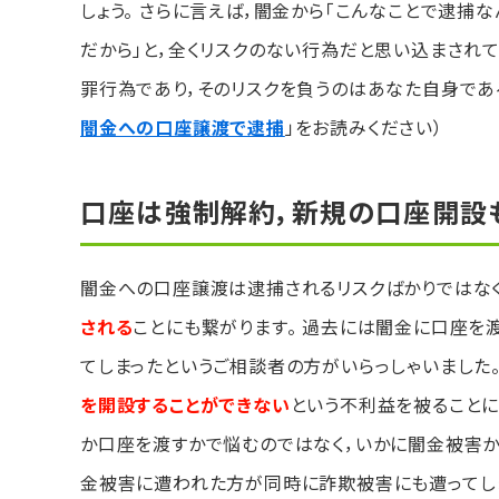
しょう。 さらに言えば，闇金から「こんなことで逮捕
だから」と，全くリスクのない行為だと思い込まされ
罪行為であり，そのリスクを負うのはあなた自身である
闇金への口座譲渡で逮捕
」をお読みください）
口座は強制解約，新規の口座開設
闇金への口座譲渡は逮捕されるリスクばかりではな
される
ことにも繋がります。 過去には闇金に口座を
てしまったというご相談者の方がいらっしゃいました
を開設することができない
という不利益を被ることに
か口座を渡すかで悩むのではなく，いかに闇金被害か
金被害に遭われた方が同時に詐欺被害にも遭ってし