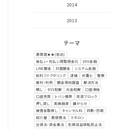
2014
2013
テーマ
悪質度★★(低め)
後払い・先払い買取現金化
090金融
LINE闇金
対面闇金
システム金融
給料ファクタリング
逮捕
弁護士
警察
裁判・判例
闇金現地調査
解決方法
晒し
ゼロ和解
元金和解
口座凍結
口座売買
トバシ携帯
完済ブロック
押し貸し
実績融資
嫌がらせ
被害金取戻し
キャンセル料
詐欺・恐喝
紹介屋
悪徳商法
マネロン
出資法・貸金業法
犯罪収益移転防止法