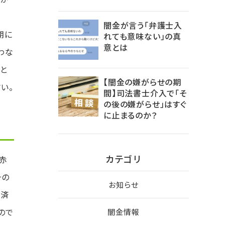
闇金が言う「弁護士入
期に
れても意味ない」の真
意とは
わな
と
【闇金の嫌がらせの期
い。
間】司法書士介入で「そ
の後の嫌がらせ」はすぐ
に止まるのか？
カテゴリ
赤
その
お知らせ
返済
ので
闇金情報