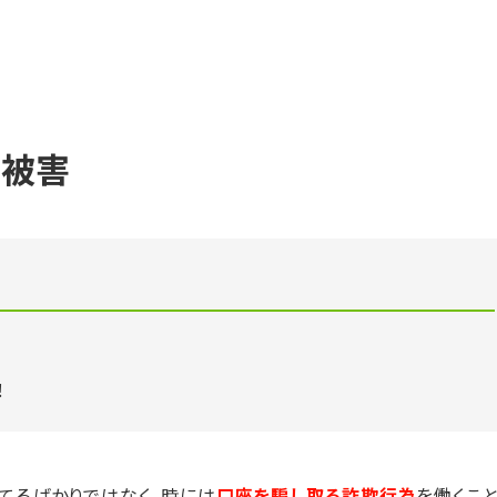
複被害
！
てるばかりではなく，時には
口座を騙し取る詐欺行為
を働くこ