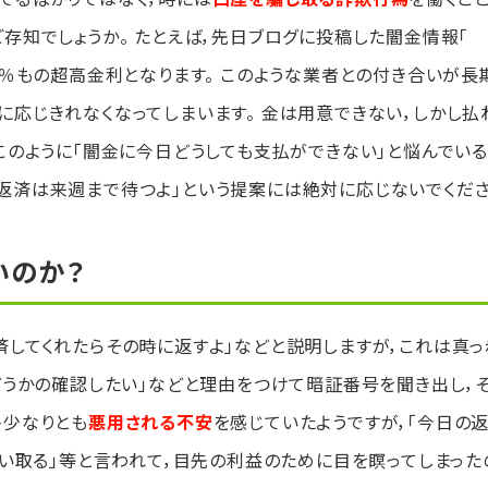
存知でしょうか。 たとえば，先日ブログに投稿した闇金情報「
00％もの超高金利となります。 このような業者との付き合いが長
に応じきれなくなってしまいます。 金は用意できない，しかし払
このように「闇金に今日どうしても支払ができない」と悩んでいる
返済は来週まで待つよ」という提案には絶対に応じないでくださ
いのか？
済してくれたらその時に返すよ」などと説明しますが，これは真っ
かどうかの確認したい」などと理由をつけて暗証番号を聞き出し，
多少なりとも
悪用される不安
を感じていたようですが，「今日の
買い取る」等と言われて，目先の利益のために目を瞑ってしまった