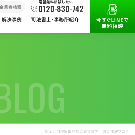
電話無料相談したい
0120-830-742
⾦業者検索
解決事例
司法書士・事務所紹介
今すぐLINEで
無料相談
BLOG
被害で
その他の
取扱業務
闇金と口座買取詐欺の重複被害｜闇金情報ブログ