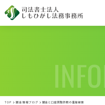
INF
闇金被害で
お困りの方へ
TOP
闇金情報ブログ
闇金と口座買取詐欺の重複被害