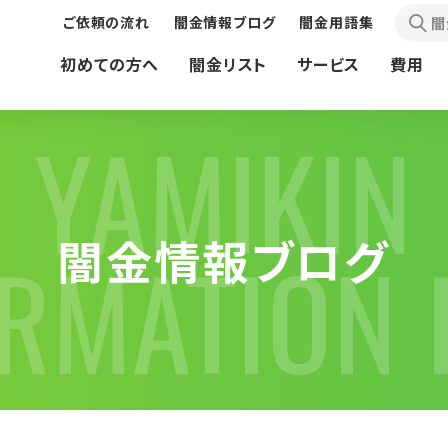
ご依頼の流れ
闇金情報ブログ
闇金用語集
闇
初めての方へ
闇金リスト
サービス
費用
YAMIKIN
闇金情報ブログ
ORMATION 
債務問題で
先払い買取現金化業者の
お困りの方へ
お困りの方へ