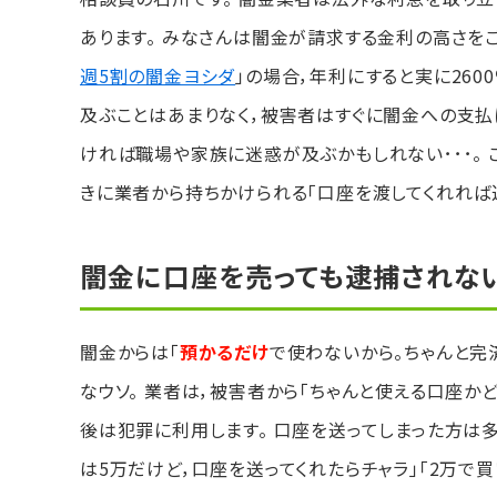
あります。 みなさんは闇金が請求する金利の高さをご
週5割の闇金ヨシダ
」の場合，年利にすると実に26
及ぶことはあまりなく，被害者はすぐに闇金への支払
ければ職場や家族に迷惑が及ぶかもしれない･･･。 
きに業者から持ちかけられる「口座を渡してくれれば
闇金に口座を売っても逮捕されな
闇金からは「
預かるだけ
で使わないから。ちゃんと完
なウソ。 業者は，被害者から「ちゃんと使える口座
後は犯罪に利用します。 口座を送ってしまった方は
は5万だけど，口座を送ってくれたらチャラ」「2万で