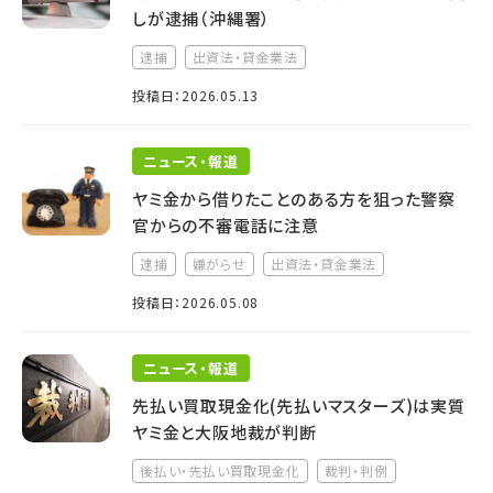
しが逮捕（沖縄署）
逮捕
出資法・貸金業法
投稿日：2026.05.13
ニュース・報道
ヤミ金から借りたことのある方を狙った警察
官からの不審電話に注意
逮捕
嫌がらせ
出資法・貸金業法
投稿日：2026.05.08
ニュース・報道
先払い買取現金化(先払いマスターズ)は実質
ヤミ金と大阪地裁が判断
後払い・先払い買取現金化
裁判・判例