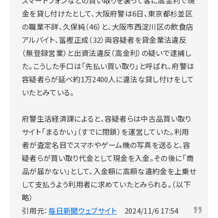
スマートフォンなどの買い取りを装って客に高金利で現
金を貸し付けたとして、大阪府警は6日、東京都杉並区
の職業不詳、久保純（46）と、大阪市西淀川区の飲食店
アルバイト、冨樫正成（32）両容疑者を貸金業法違反
（無登録営業）と出資法違反（高金利）の疑いで逮捕し
た。こうした手口は「先払い買い取り」と呼ばれ、府警は
容疑者らが延べ約1万2400人に違法な貸し付けをして
いたとみている。
府警生活経済課によると、容疑者らは中古品買い取り
サイト「まるかい」（すでに閉鎖）を運営していた。利用
者が査定名目でスマホやゲーム機の写真を送ると、容
疑者らが買い取り代金として現金を入金。その後に「商
品が届かない」として、入金額に高額な違約金を上乗せ
して支払うよう利用者に求めていたとみられる。（以下
略）
引用元：
毎日新聞ウェブサイト
2024/11/6 17:54