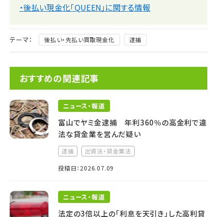
・後払い現金化「QUEEN」に関する情報
テーマ：
後払い・先払い買取現金化
逮捕
おすすめの関連記事
ニュース・報道
富山でヤミ金逮捕 年利360％の高金利で違
法な貸金業を営んだ疑い
逮捕
出資法・貸金業法
投稿日：2026.07.09
ニュース・報道
法定の3倍以上の「利息を天引き」した高利貸