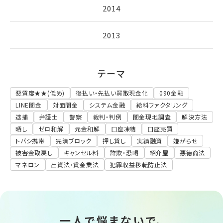
2014
2013
テーマ
悪質度★★(低め)
後払い・先払い買取現金化
090金融
LINE闇金
対面闇金
システム金融
給料ファクタリング
逮捕
弁護士
警察
裁判・判例
闇金現地調査
解決方法
晒し
ゼロ和解
元金和解
口座凍結
口座売買
トバシ携帯
完済ブロック
押し貸し
実績融資
嫌がらせ
被害金取戻し
キャンセル料
詐欺・恐喝
紹介屋
悪徳商法
マネロン
出資法・貸金業法
犯罪収益移転防止法
一人で悩まないで、