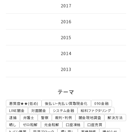
2017
2016
2015
2014
2013
テーマ
悪質度★★(低め)
後払い・先払い買取現金化
090金融
LINE闇金
対面闇金
システム金融
給料ファクタリング
逮捕
弁護士
警察
裁判・判例
闇金現地調査
解決方法
晒し
ゼロ和解
元金和解
口座凍結
口座売買
トバシ携帯
完済ブロック
押し貸し
実績融資
嫌がらせ