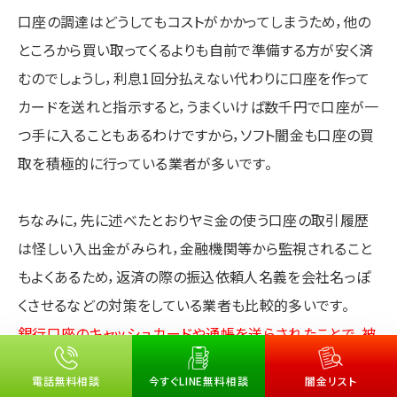
口座の調達はどうしてもコストがかかってしまうため，他の
ところから買い取ってくるよりも自前で準備する方が安く済
むのでしょうし，利息1回分払えない代わりに口座を作って
カードを送れと指示すると，うまくいけば数千円で口座が一
つ手に入ることもあるわけですから，ソフト闇金も口座の買
取を積極的に行っている業者が多いです。
ちなみに，先に述べたとおりヤミ金の使う口座の取引履歴
は怪しい入出金がみられ，金融機関等から監視されること
もよくあるため，返済の際の振込依頼人名義を会社名っぽ
くさせるなどの対策をしている業者も比較的多いです。
銀行口座のキャッシュカードや通帳を送らされたことで，被
害者本人が逮捕されてしまうケースが多い
ので，このような
電話無料相談
今すぐLINE無料相談
闇金リスト
話には絶対に耳を貸してはいけません。