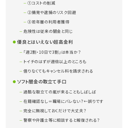
①コストの削減
②摘発や逮捕のリスク回避
③若年層の利用者獲得
危険性は従来の闇金と同じ
優良とはいえない超高金利
「週2割・10日で3割」は本当か？
トイチのはずが週倍以上のところも
借りなくてもキャンセル料を請求される
ソフト闇金の取立て手口
過酷な取立ての嵐が来ることもしばしば
在籍確認なし＝職場にバレない？←誤りです
完全に無視しておくだけで大丈夫？
警察や弁護士等に相談すると報復される？