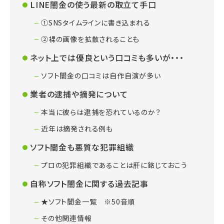
LINE闇金の使う最新の取立て手口
①SNSタイムラインに書き込まれる
②裸の画像を拡散されることも
ネット上では優良という口コミも多いが・・・
ソフト闇金の口コミは自作自演が多い
業者の逮捕や摘発について
本当に彼らは逮捕を恐れているのか？
近年は摘発される例も
ソフト闇金も悪質な犯罪組織
プロの犯罪組織であることは肝に銘じておこう
自称ソフト闇金に関する過去記事
★ソフト闇金一覧 ※50音順
その他関連情報